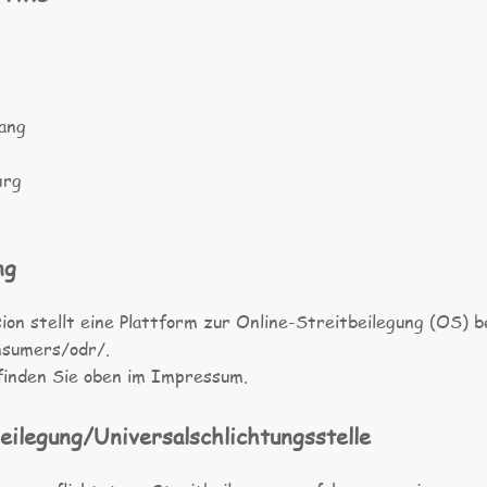
ang
urg
ng
on stellt eine Plattform zur Online-Streitbeilegung (OS) b
nsumers/odr/.
finden Sie oben im Impress
um.
ilegung/Universalschlichtungsstelle