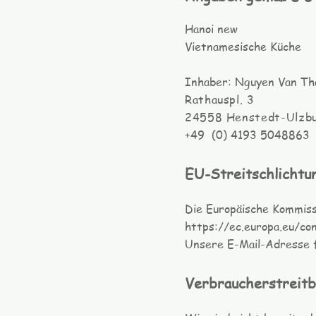
Hanoi new
Vietnamesische Küche
Inhaber: Nguyen Van Th
Rathauspl. 3
24558 Henstedt-Ulzb
+49 (0) 4193 5048863
EU-Streitschl
ic
htu
Die Europäische Kommissi
https://ec.europa.eu/
co
Unsere E-Mail-Adresse 
Verbraucherstreitbe